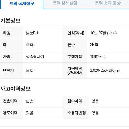
트럭 상세설명
트럭 소개 영상
트럭 상세정보
기본정보
차명
볼보FH
연식(각자)
16년 07월 (각자)
축
후축
톤수
25.0t
차종
상승윙바디
주행거리
109만km
차량제원
변속기
오토
1,020x250x240mm
(WxHxD)
사고이력정보
전손이력
없음
침수이력
없음
용도이력
있음
소유자변경
있음