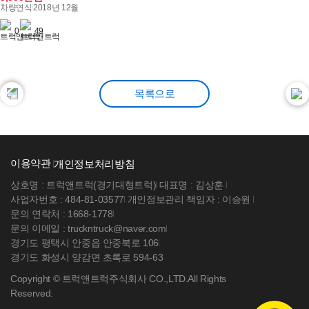
차량연식
2018년 12월
0
49
목록으로
벤츠 아록스 25톤 후축 상승 윙바디
이용약관
개인정보처리방침
상호명 : 트럭앤트럭(경기대형트럭)
대표명 : 김상훈
사업자번호 : 484-81-03577
개인정보관리 책임자 : 이승원
문의 연락처 : 1668-1778
문의 이메일 : truckntruck@naver.com
경기도 평택시 안중읍 안중북로 106
경기도 화성시 양감면 초록로 594-63
Copyright © 트럭앤트럭주식회사 CO.,LTD.All Rights
Reserved.