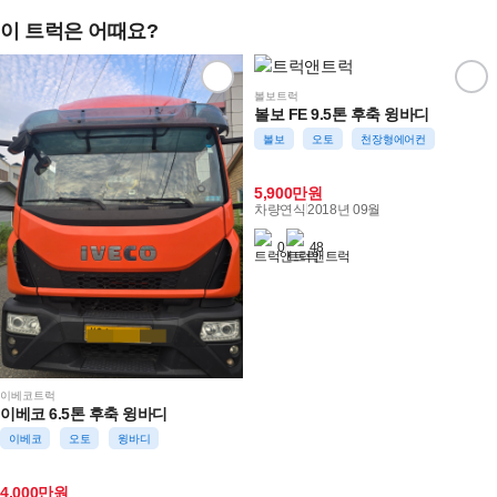
이 트럭은 어때요?
볼보트럭
볼보 FE 9.5톤 후축 윙바디
볼보
오토
천장형에어컨
5,900만원
차량연식
2018년 09월
0
48
이베코트럭
이베코 6.5톤 후축 윙바디
이베코
오토
윙바디
4,000만원