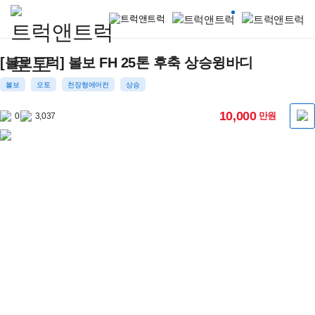
트럭앤트럭
|
[볼보트럭] 볼보 FH 25톤 후축 상승윙바디
중고
볼보
오토
천장형에어컨
상승
5톤트럭
10,000
만원
0
3,037
화물차
거래
플랫폼