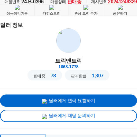
24-B-0396
판매중
20241249329
매물번호
매물상태
제시번호
성능점검기록
카히스토리
관심 트럭 추가
공유하기
딜러 정보
트럭앤트럭
1668-1778
78
1,307
판매중
판매완료
딜러에게 연락 요청하기
딜러에게 채팅 문의하기