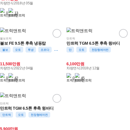
차량연식
2018년 05월
0
13
볼보트럭
만트럭
볼보 FE 9.5톤 후축 냉동탑
만트럭 TGM 6.5톤 후축 윙바디
볼보
오토
투냉
조르다
5채널블박
만
천장형에어컨
오토
천장형에어컨
11,500만원
6,100만원
차량연식
2022년 04월
차량연식
2018년 12월
0
42
0
45
만트럭
만트럭 TGM 6.5톤 후축 윙바디
만트럭
오토
천장형에어컨
5,900만원