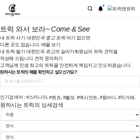
트럭앤트럭
|
트럭 와서 보라~
Come & See
중고
내 트럭 사기
대한민국 중고 트럭
여기 없으면
다른 곳도 없습니다.
매물 보기
5톤트럭
내 트럭 팔기
대한민국
최고의 딜러
가
회원님의 트럭 견적을
작성해 드립니다
견적 문의하기
화물차
고객님께 인생 최고의 트럭을 안전하게 책임지고 인도하겠습니다.
원하시는 트럭의 매물 확인하고 싶으신가요?
거래
플랫폼
인기검색어 :
#스카니아
,
,
,
,
,
,
#벤츠
#볼보
#엑시언트
#윙바디
#직거래
원하시는 트럭의 상세검색