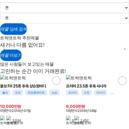
매물
상세 검색
트럭앤트럭 추천매물
새거나 다름 없어요!
매물
더보기
많은 사람들이 보고있는 매물
고민하는 순간 이미 거래완료!
볼보 FH 25톤 후축 상승윙바디
프리마 23.5톤 후축 샤시차
볼보
오토
천장형에어컨
상승
프리마
오토
리타더
4채널블박
10,000만원
6,000만원
차량연식
2016년 07월
차량연식
2016년 08월
3,034
0
2,452