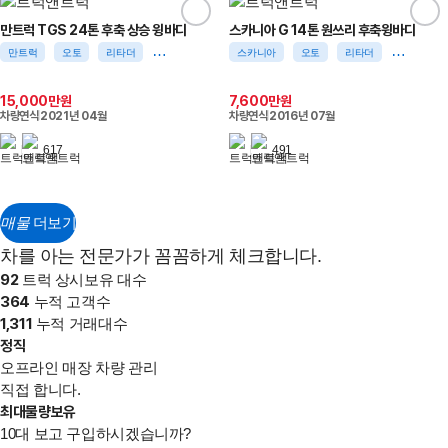
만트럭 TGS 24톤 후축 상승 윙바디
스카니아 G 14톤 원쓰리 후축윙바디
만트럭
오토
리타더
4채널블박
천장형에어컨
스카니아
오토
리타더
무시동에어
15,000만원
7,600만원
차량연식
2021년 04월
차량연식
2016년 07월
617
491
매물
더보기
차를 아는 전문가가 꼼꼼하게 체크합니다.
92
트럭 상시보유 대수
364
누적 고객수
1,311
누적 거래대수
정직
오프라인 매장 차량 관리
직접 합니다.
최대물량보유
10대 보고 구입하시겠습니까?