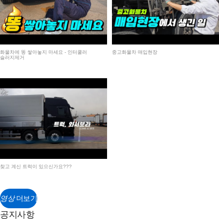
화물차에 똥 쌓아놓지 마세요 - 인터쿨러
중고화물차 매입현장
슬러지제거
찾고 계신 트럭이 있으신가요???
영상
더보기
공지사항