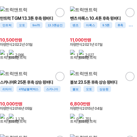
만트럭 TGM 13.3톤 후축 윙바디
벤츠 아록스 10.4톤 후축 윙바디
만트럭
오토
9m70
13.3톤승인
벤츠
아록스
9.5톤
후축
윙바
10,500만원
11,000만원
차량연식
2022년 01월
차량연식
2021년 07월
1
2,066
1
2,027
스카니아R 25톤 후축 상승 윙바디
볼보 23.5톤 후축 상승 윙바디
리타더
4채널블랙박스
스카니아
볼보
오토
상승윙
10,000만원
6,800만원
차량연식
2016년 05월
차량연식
2015년 04월
0
1,176
0
701