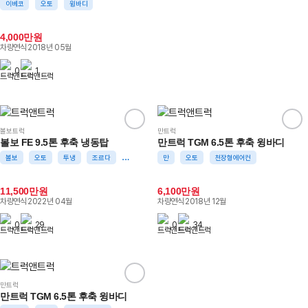
이베코
오토
윙바디
4,000만원
차량연식
2018년 05월
0
1
볼보트럭
만트럭
볼보 FE 9.5톤 후축 냉동탑
만트럭 TGM 6.5톤 후축 윙바디
볼보
오토
투냉
조르다
5채널블박
만
천장형에어컨
오토
천장형에어컨
11,500만원
6,100만원
차량연식
2022년 04월
차량연식
2018년 12월
0
29
0
34
만트럭
만트럭 TGM 6.5톤 후축 윙바디