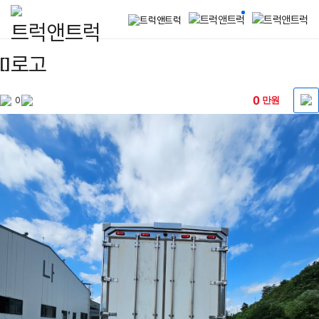
트럭앤트럭
|
[]
중고
0
만원
0
5톤트럭
화물차
거래
플랫폼