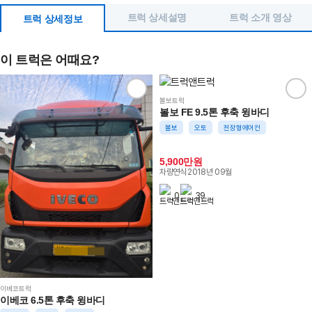
트럭 상세설명
트럭 소개 영상
트럭 상세정보
이 트럭은 어때요?
볼보트럭
볼보 FE 9.5톤 후축 윙바디
볼보
오토
천장형에어컨
5,900만원
차량연식
2018년 09월
0
39
이베코트럭
이베코 6.5톤 후축 윙바디