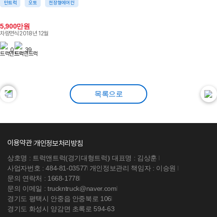
만트럭
오토
천장형에어컨
5,900만원
차량연식
2018년 12월
0
39
[직거래] 노부스 7.5톤 후축 윙바디
목록으로
이용약관
개인정보처리방침
상호명 : 트럭앤트럭(경기대형트럭)
대표명 : 김상훈
사업자번호 : 484-81-03577
개인정보관리 책임자 : 이승원
문의 연락처 : 1668-1778
문의 이메일 : truckntruck@naver.com
경기도 평택시 안중읍 안중북로 106
경기도 화성시 양감면 초록로 594-63